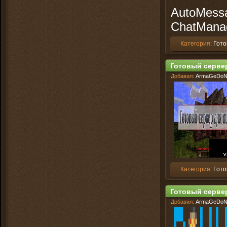
AutoMessa
ChatManag
Категория:
Гото
Готовый сервер 
Добавил:
ArmaGeDo
Категория:
Гото
Готовый сервер 
Добавил:
ArmaGeDo