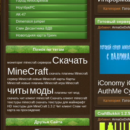
Город небоскрёбов
Ноутбук/PC
Категория:
Гото
AK-47
Готовый сервер 
Dimension jumper
Добавил:
ArmaGeDo
Скин Десантника ВДВ
Новогодняя карта Гринч
Поиск по тегам
Скачать
мониториг minecraft серверов
MineCraft
скачать плагины Minecraft
сервер Minecraft
новые Minecraft карты
Карты
iConomy 
Minecraft
новые плагины Minecraft
игра Minecraft
читы
моды
AuthMe С
плагины
чит
мод
скачать чит клиент minecraft
Скачать клиент minecraft
Категория:
Гото
текстуры minecraft
скачать текстуры для майнкрафт
HD текстуры для MineCraft
1.3.2
Чит клиент
Спам чит
карта на прохождение
CraftBukkit 1.2.
Добавил:
ArmaGeDo
Друзья Сайта