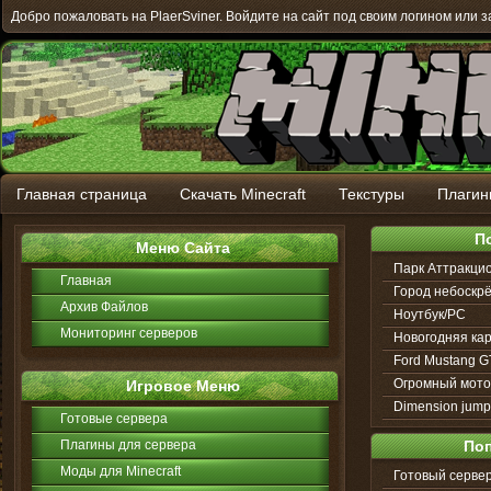
Добро пожаловать на PlaerSviner. Войдите на сайт под своим логином или з
Главная страница
Скачать Minecraft
Текстуры
Плагин
П
Меню Сайта
Парк Аттракцио
Главная
Город небоскр
Архив Файлов
Ноутбук/PC
Мониторинг серверов
Новогодняя кар
Ford Mustang G
Огромный мото
Игровое Меню
Dimension jump
Готовые сервера
Плагины для сервера
По
Моды для Minecraft
Готовый сервер