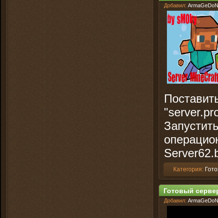
Добавил:
ArmaGeDo
Поставить
"server.pr
Запустить
операцион
Server62.
Категория:
Гото
Готовый сервер 
Добавил:
ArmaGeDo