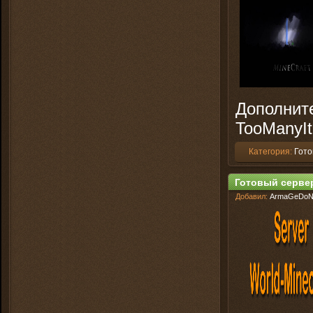
Дополните
TooManyIt
Категория:
Гото
Готовый сервер 
Добавил:
ArmaGeDo