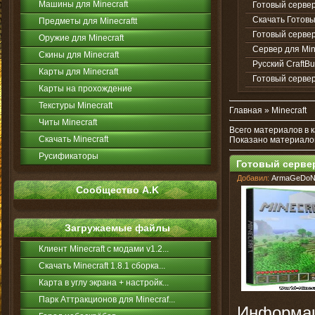
Машины для Minecraft
Готовый сервер 
Скачать Готовый
Предметы для Minecraftt
Готовый сервер +
Оружие для Minecraft
Сервер для MineC
Скины для Minecraft
Русский CraftBu
Карты для Minecraft
Готовый сервер
Карты на прохождение
Текстуры Minecraft
Главная
»
Minecraft
Читы Minecraft
Всего материалов в 
Скачать Minecraft
Показано материало
Русификаторы
Готовый сервер 
Добавил:
ArmaGeDo
Сообщество A.K
Загружаемые файлы
Клиент Minecraft с модами v1.2...
Скачать Minecraft 1.8.1 сборка...
Карта в углу экрана + настройк...
Парк Аттракционов для Minecraf...
Информация