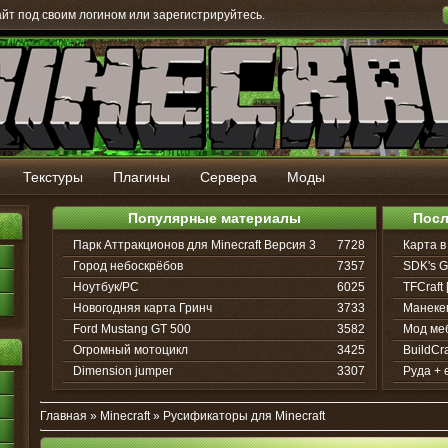
айт под своим логином или зарегистрируйтесь.
Текстуры
Плагины
Сервера
Моды
Популярные материалы
Посл
Парк Аттракционов для Minecraft Версия 3
7728
Карта в
Город небоскрёбов
7357
SDK's G
Ноутбук/PC
6025
TFCraft 
Новогодняя карта Гринч
3733
Манеке
Ford Mustang GT 500
3582
Мод ме
Огромный мотоцикл
3425
BuildCra
Dimension jumper
3307
Руда + 
Главная
»
Minecraft
»
Русификаторы для Minecraft