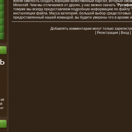
взяли смелость создать хороший качественный партал, который смож
Minecraft. Чем мы отличаемся от других, у нас можно скачать "
Русифик
томуже мы всегда предоставляем подробную информацию по файлу "
инсталляции файла. Масса категорий, большой выбор среди готовых 
предоставленный нашей командой, вы будите уверены что в архиве им
Добавлять комментарии могут только зарегист
[
Регистрация
|
Вход
]
ь
aft
ft
ит