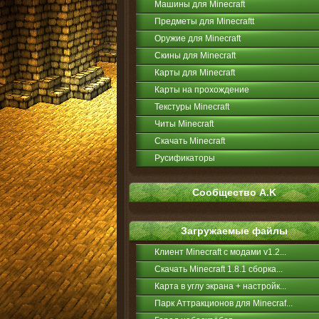
Машины для Minecraft
Предметы для Minecraftt
Оружие для Minecraft
Скины для Minecraft
Карты для Minecraft
Карты на прохождение
Текстуры Minecraft
Читы Minecraft
Скачать Minecraft
Русификаторы
Сообщество A.K
Загружаемые файлы
Клиент Minecraft с модами v1.2...
Скачать Minecraft 1.8.1 сборка...
Карта в углу экрана + настройк...
Парк Аттракционов для Minecraf...