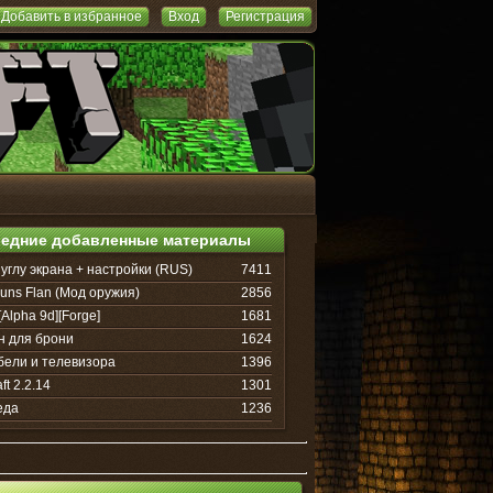
Добавить в избранное
Вход
Регистрация
едние добавленные материалы
 углу экрана + настройки (RUS)
7411
uns Flan (Мод оружия)
2856
[Alpha 9d][Forge]
1681
н для брони
1624
бели и телевизора
1396
ft 2.2.14
1301
еда
1236