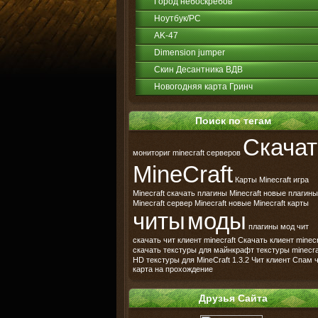
Город небоскрёбов
Ноутбук/PC
AK-47
Dimension jumper
Скин Десантника ВДВ
Новогодняя карта Гринч
Поиск по тегам
Скачат
мониториг minecraft серверов
MineCraft
Карты Minecraft
игра
Minecraft
скачать плагины Minecraft
новые плагины
Minecraft
сервер Minecraft
новые Minecraft карты
читы
моды
плагины
мод
чит
скачать чит клиент minecraft
Скачать клиент minecr
скачать текстуры для майнкрафт
текстуры minecra
HD текстуры для MineCraft
1.3.2
Чит клиент
Спам ч
карта на прохождение
Друзья Сайта