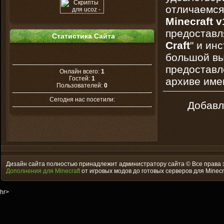
отличаемся 
Minecraft v
предоставл
Статистика Сайта
Craft
" и ин
большой вы
предоставл
Онлайн всего:
1
Гостей:
1
архиве имен
Пользователей:
0
Сегодня нас посетили:
Добавл
Дизайн сайта полностью принадлежит администратору сайта © Все права
Дополнения для Minecraft
от игровых модов до готовых серверов для Minecr
hr>