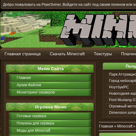
Добро пожаловать на PlaerSviner. Войдите на сайт под своим логином или з
Главная страница
Скачать Minecraft
Текстуры
Плагин
Поп
Меню Сайта
Парк Аттракцио
Главная
Город небоскр
Архив Файлов
Ноутбук/PC
Мониторинг серверов
Новогодняя кар
Ford Mustang G
Огромный мото
Игровое Меню
Dimension jump
Готовые сервера
Плагины для сервера
Главная
»
Minecraft
Моды для Minecraft