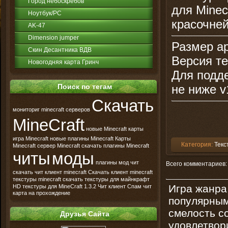
Город небоскрёбов
для Minec
Ноутбук/PC
красочней
AK-47
Dimension jumper
Размер ар
Скин Десантника ВДВ
Версия те
Новогодняя карта Гринч
Для подде
Поиск по тегам
не ниже v
Скачать
мониториг minecraft серверов
MineCraft
новые Minecraft карты
игра Minecraft
новые плагины Minecraft
Карты
Категория:
Текс
Minecraft
сервер Minecraft
скачать плагины Minecraft
читы
моды
плагины
мод
чит
Всего комментариев
скачать чит клиент minecraft
Скачать клиент minecraft
текстуры minecraft
скачать текстуры для майнкрафт
Игра жанра
HD текстуры для MineCraft
1.3.2
Чит клиент
Спам чит
карта на прохождение
популярным
смелость с
Друзья Сайта
удовлетвори