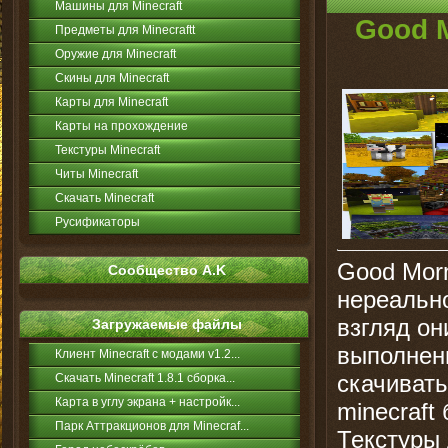
Машины для Minecraft
Good M
Предметы для Minecraftt
Оружие для Minecraft
Скины для Minecraft
Карты для Minecraft
Карты на прохождение
Текстуры Minecraft
Читы Minecraft
Скачать Minecraft
Русификаторы
Good Morn
Сообщество A.K
нереально
взгляд он
Загружаемые файлы
выполнены
Клиент Minecraft с модами v1.2...
скачивать
Скачать Minecraft 1.8.1 сборка...
Карта в углу экрана + настройк...
minecraft
Парк Аттракционов для Minecraf...
Текстуры 